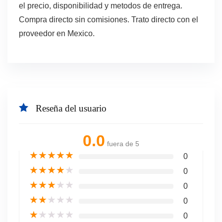
el precio, disponibilidad y metodos de entrega.
Compra directo sin comisiones. Trato directo con el
proveedor en Mexico.
Reseña del usuario
0.0
fuera de 5
★
★
★
★
★
0
★
★
★
★
★
0
★
★
★
★
★
0
★
★
★
★
★
0
★
★
★
★
★
0