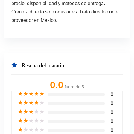
precio, disponibilidad y metodos de entrega.
Compra directo sin comisiones. Trato directo con el
proveedor en Mexico.
Reseña del usuario
0.0
fuera de 5
★
★
★
★
★
0
★
★
★
★
★
0
★
★
★
★
★
0
★
★
★
★
★
0
★
★
★
★
★
0