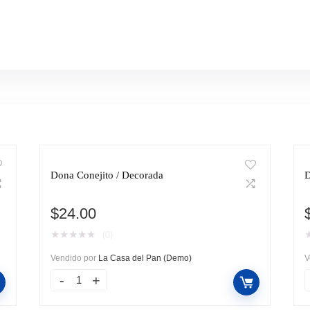
Dona Conejito / Decorada
D
$
24.00
★
★
★
★
★
(0)
Vendido por
La Casa del Pan (Demo)
V