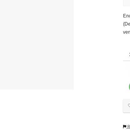
Enc
(De
ven
Re