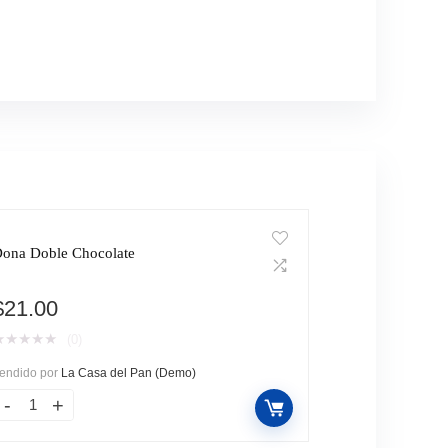
ona Doble Chocolate
$
21.00
★
★
★
★
★
(0)
endido por
La Casa del Pan (Demo)