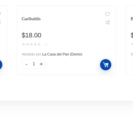
Garibaldis
B
$
18.00
★
★
★
★
★
(0)
Vendido por
La Casa del Pan (Demo)
V