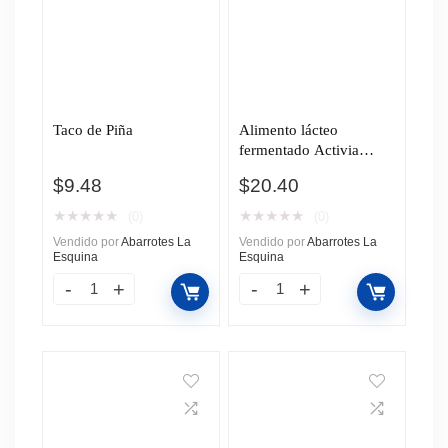
Taco de Piña
Alimento lácteo
fermentado Activia
frutos rojos con chía
$
9.48
$
20.40
deslactosado 220g
★
★
★
★
★
★
★
★
★
★
(0)
(0)
Vendido por
Abarrotes La
Vendido por
Abarrotes La
Esquina
Esquina