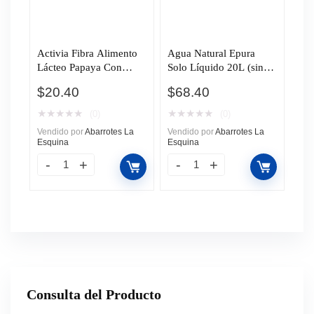
Activia Fibra Alimento
Agua Natural Epura
Lácteo Papaya Con
Solo Líquido 20L (sin
Cereales 225g
envase)
$
20.40
$
68.40
★
★
★
★
★
★
★
★
★
★
(0)
(0)
Vendido por
Abarrotes La
Vendido por
Abarrotes La
Esquina
Esquina
Consulta del Producto