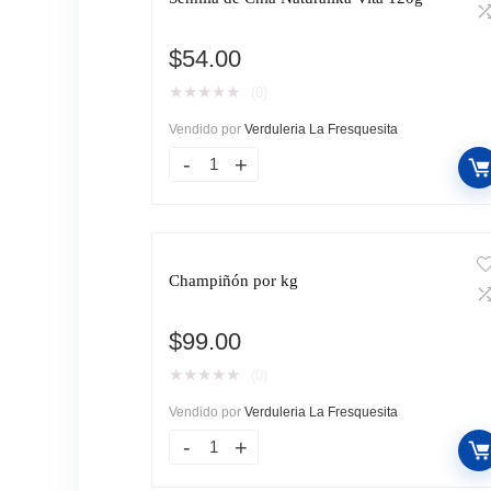
$
54.00
★
★
★
★
★
(0)
Vendido por
Verduleria La Fresquesita
Champiñón por kg
$
99.00
★
★
★
★
★
(0)
Vendido por
Verduleria La Fresquesita