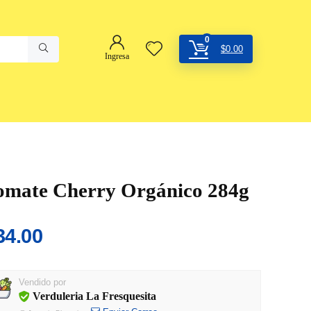
0
$
0.00
Ingresa
omate Cherry Orgánico 284g
34.00
Vendido por
Verduleria La Fresquesita