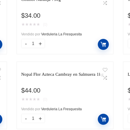
$
34.00
★
★
★
★
★
(0)
Vendido por
Verduleria La Fresquesita
V
Nopal Flor Azteca Cambray en Salmuera 1kg
L
$
44.00
★
★
★
★
★
(0)
Vendido por
Verduleria La Fresquesita
V