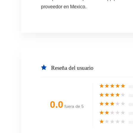
proveedor en Mexico.
Reseña del usuario
★
★
★
★
★
★
★
★
★
★
0.0
★
★
★
★
★
fuera de 5
★
★
★
★
★
★
★
★
★
★