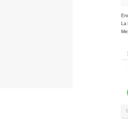
Enc
La 
Mex