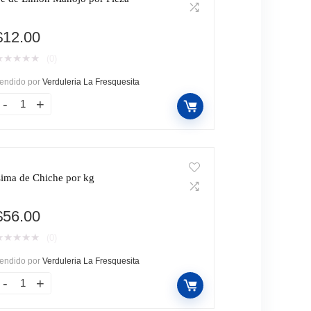
$
12.00
★
★
★
★
★
(0)
endido por
Verduleria La Fresquesita
ima de Chiche por kg
$
56.00
★
★
★
★
★
(0)
endido por
Verduleria La Fresquesita