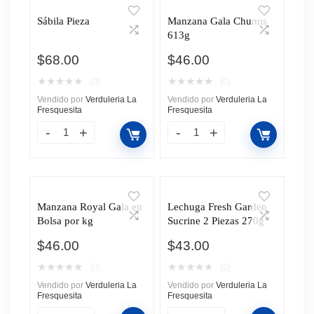
Sábila Pieza
Manzana Gala Chumis
613g
$
68.00
$
46.00
★
★
★
★
★
★
★
★
★
★
(0)
(0)
Vendido por
Verduleria La
Vendido por
Verduleria La
Fresquesita
Fresquesita
Manzana Royal Gala en
Lechuga Fresh Garden
Bolsa por kg
Sucrine 2 Piezas 270g
$
46.00
$
43.00
★
★
★
★
★
★
★
★
★
★
(0)
(0)
Vendido por
Verduleria La
Vendido por
Verduleria La
Fresquesita
Fresquesita