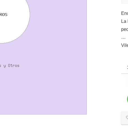
Enc
La 
ped
…
Vil