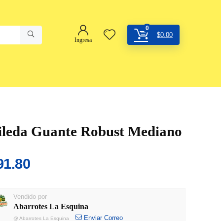
0
$
0.00
Ingresa
ileda Guante Robust Mediano
91.80
Vendido por
Abarrotes La Esquina
Enviar Correo
@
Abarrotes La Esquina