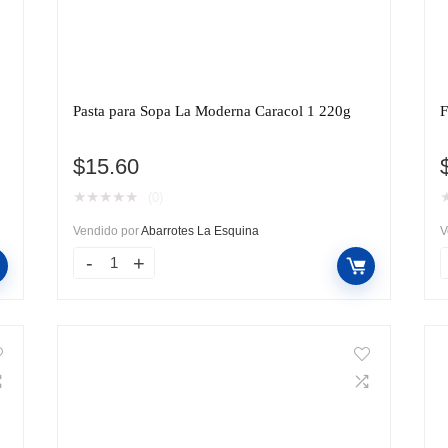
Pasta para Sopa La Moderna Caracol 1 220g
F
$
15.60
★
★
★
★
★
(0)
Vendido por
Abarrotes La Esquina
V