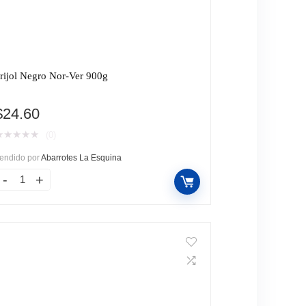
rijol Negro Nor-Ver 900g
$
24.60
★
★
★
★
★
(0)
endido por
Abarrotes La Esquina