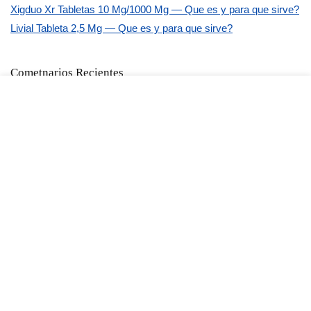
Xigduo Xr Tabletas 10 Mg/1000 Mg — Que es y para que sirve?
Livial Tableta 2,5 Mg — Que es y para que sirve?
Cometnarios Recientes
No hay comentarios que mostrar.
Anunciate Aqui
$800MXN/MES WHATSAPP
Categoría de negocio
Categoría de negocio
Abarrotes
(2)