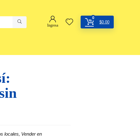
0
$
0.00
Ingresa
í:
sin
s locales
,
Vender en