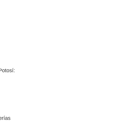
Potosí:
erías