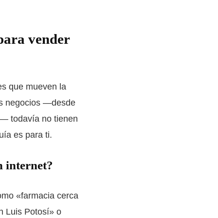
 para vender
ales que mueven la
tos negocios —desde
es— todavía no tienen
ía es para ti.
n internet?
omo «farmacia cerca
an Luis Potosí» o