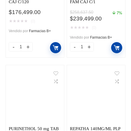
CAJ C/120
FAM CAJ C/1
$
176,499.00
$
258,637.50
7%
El
El
$
239,499.00
★
★
★
★
★
(0)
precio
precio
★
★
★
★
★
(0)
original
actual
Vendido por
Farmacias B+
era:
es:
Vendido por
Farmacias B+
$258,637.50.
$239,499.0
IMBRUVICA
POLIVY
140
140
MG
MG
TAB
SOL
CAJ
INY
C/120
FAM
cantidad
CAJ
C/1
cantidad
PURINETHOL 50 mg TAB
REPATHA 140MG/ML PLP