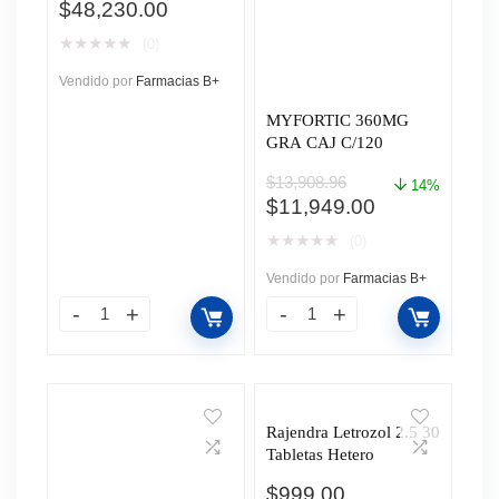
$
48,230.00
★
★
★
★
★
(0)
Vendido por
Farmacias B+
MYFORTIC 360MG
GRA CAJ C/120
$
13,908.96
14%
El
El
$
11,949.00
precio
precio
★
★
★
★
★
(0)
original
actual
era:
es:
Vendido por
Farmacias B+
$13,908.96.
$11,949.00.
Rajendra Letrozol 2.5 30
Tabletas Hetero
$
999.00