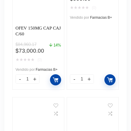
★
★
★
★
★
(0)
Vendido por
Farmacias B+
OFEV 150MG CAP CAJ
C/60
$
84,960.17
14%
El
El
$
73,000.00
precio
precio
★
★
★
★
★
(0)
original
actual
era:
es:
Vendido por
Farmacias B+
$84,960.17.
$73,000.00.