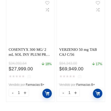
COSENTYX 300 MG/ 2
VERZENIO 50 mg TAB
mL SOL INY PLUM PREC
CAJ C/56
CAJ C/1
$
34,093.64
$
84,343.00
18%
17%
El
El
El
El
$
27,999.00
$
69,949.00
precio
precio
precio
precio
★
★
★
★
★
★
★
★
★
★
(0)
(0)
original
actual
original
actual
era:
es:
era:
es:
Vendido por
Farmacias B+
Vendido por
Farmacias B+
$34,093.64.
$27,999.00.
$84,343.00.
$69,949.00.