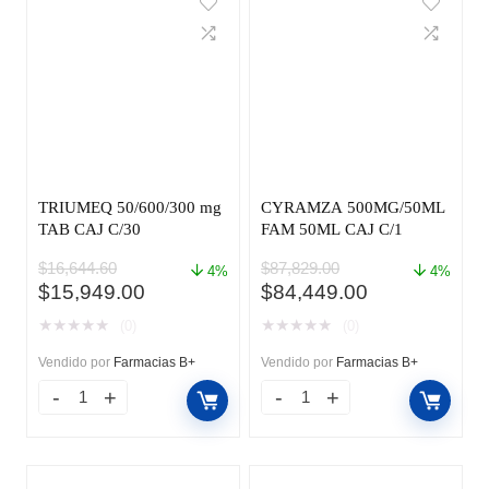
TRIUMEQ 50/600/300 mg
CYRAMZA 500MG/50ML
TAB CAJ C/30
FAM 50ML CAJ C/1
$
16,644.60
$
87,829.00
4%
4%
El
El
El
El
$
15,949.00
$
84,449.00
precio
precio
precio
precio
★
★
★
★
★
★
★
★
★
★
(0)
(0)
original
actual
original
actual
era:
es:
era:
es:
Vendido por
Farmacias B+
Vendido por
Farmacias B+
$16,644.60.
$15,949.00.
$87,829.00.
$84,449.00.