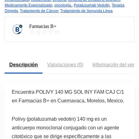
Medicamento Especializado
,
oncología.
,
Polatuzumab Vedotin
,
Terapia
Dirigida
,
Tratamiento de Cáncer
,
Tratamiento de Segunda Línea
Farmacias B+
Descripción
Valoraciones (0)
Información del vend
Encuentra POLIVY 140 MG SOL INY FAM CAJ C/1
en Farmacias B+ en Cuernavaca, Morelos, Mexico.
Polivy (polatuzumab vedotin) 140 mg es un
anticuerpo monoclonal conjugado con un agente
citotóxico que se dirige específicamente a las