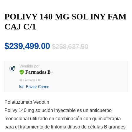
POLIVY 140 MG SOL INY FAM
CAJ C/1
El
El
$
239,499.00
$
258,637.50
precio
precio
original
actual
Vendido por
era:
es:
Farmacias B+
$258,637.50
$239,499.00
@
Farmacias B+
Enviar Correo
Polatuzumab Vedotin
Polivy 140 mg solución inyectable es un anticuerpo
monoclonal utilizado en combinación con quimioterapia
para el tratamiento de linfoma difuso de células B grandes