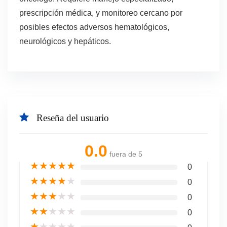
prescripción médica, y monitoreo cercano por
posibles efectos adversos hematológicos,
neurológicos y hepáticos.
Reseña del usuario
0.0
fuera de 5
★
★
★
★
★
0
★
★
★
★
★
0
★
★
★
★
★
0
★
★
★
★
★
0
★
★
★
★
★