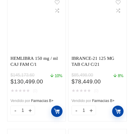
HEMLIBRA 150 mg / ml
IBRANCE-21 125 MG
CAJ FAM C/1
TAB CAJ C/21
$
145,173.60
$
85,498.00
10%
8%
El
El
El
El
$
130,499.00
$
78,449.00
precio
precio
precio
precio
★
★
★
★
★
★
★
★
★
★
(0)
(0)
original
actual
original
actual
era:
es:
era:
es:
Vendido por
Farmacias B+
Vendido por
Farmacias B+
$145,173.60.
$130,499.00.
$85,498.00.
$78,449.00.