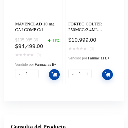
MAVENCLAD 10 mg
FORTEO COLTER
CAJ COMP C/1
250MCG/2.4ML
PLUMA CAJ C/1
$
10,999.00
$
105,985.86
11%
El
El
$
94,499.00
★
★
★
★
★
(0)
precio
precio
★
★
★
★
★
(0)
original
actual
Vendido por
Farmacias B+
era:
es:
Vendido por
Farmacias B+
$105,985.86.
$94,499.00.
Consulta del Producto