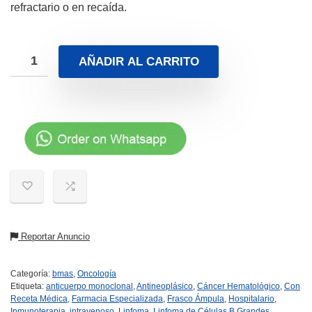
refractario o en recaída.
AÑADIR AL CARRITO
Reportar Anuncio
Categoría:
bmas
,
Oncología
Etiqueta:
anticuerpo monoclonal
,
Antineoplásico
,
Cáncer Hematológico
,
Con
Receta Médica
,
Farmacia Especializada
,
Frasco Ámpula
,
Hospitalario
,
Inmunoterapia
,
intravenoso
,
Linfoma
,
Linfoma de Células B Grandes
,