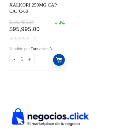
XALKORI 250MG CAP
CAJ C/60
$
100,455.17
4%
El
El
$
95,995.00
precio
precio
★
★
★
★
★
(0)
original
actual
era:
es:
Vendido por
Farmacias B+
$100,455.17.
$95,995.00.
XALKORI
250MG
CAP
CAJ
C/60
cantidad