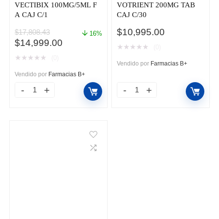
VECTIBIX 100MG/5ML F
VOTRIENT 200MG TAB
A CAJ C/1
CAJ C/30
$
10,995.00
$
17,808.43
16%
El
El
$
14,999.00
★
★
★
★
★
(0)
precio
precio
★
★
★
★
★
(0)
original
actual
Vendido por
Farmacias B+
era:
es:
Vendido por
Farmacias B+
$17,808.43.
$14,999.00.
VECTIBIX
VOTRIENT
100MG/5ML
200MG
F
TAB
A
CAJ
CAJ
C/30
C/1
cantidad
cantidad