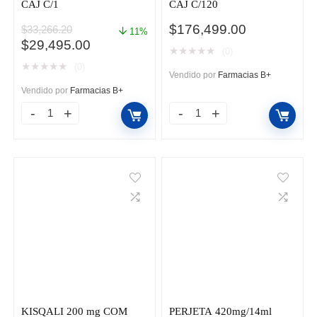
CAJ C/1
CAJ C/120
$
176,499.00
$
33,266.20
11%
El
El
$
29,495.00
★
★
★
★
★
(0)
precio
precio
★
★
★
★
★
(0)
original
actual
Vendido por
Farmacias B+
era:
es:
Vendido por
Farmacias B+
$33,266.20.
$29,495.00.
BLINCYTO
IMBRUVICA
35MCG
140
FAM
MG
CAJ
TAB
C/1
CAJ
cantidad
C/120
cantidad
KISQALI 200 mg COM
PERJETA 420mg/14ml