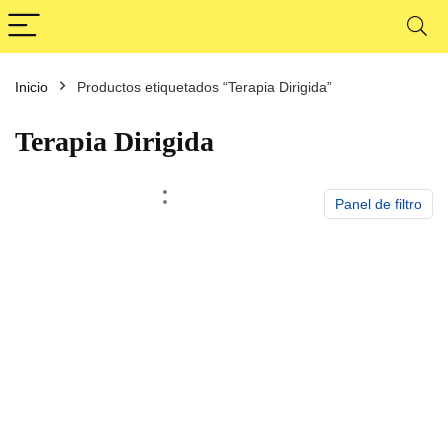
Inicio
Productos etiquetados “Terapia Dirigida”
cio
cio
nimo
ximo
Terapia Dirigida
Panel de filtro