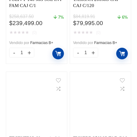
FAM CAJ C/1
CAJ C/120
$
258,637.50
$
84,819.91
7%
6%
El
El
El
El
$
239,499.00
$
79,995.00
precio
precio
precio
precio
★
★
★
★
★
★
★
★
★
★
(0)
(0)
original
actual
original
actual
era:
es:
era:
es:
Vendido por
Farmacias B+
Vendido por
Farmacias B+
$258,637.50.
$239,499.00.
$84,819.91.
$79,995.00.
POLIVY
TASIGNA
140
200MG
MG
CAP
SOL
CAJ
INY
C/120
FAM
cantidad
CAJ
C/1
cantidad