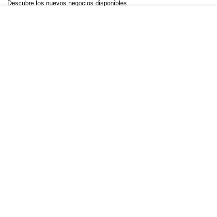
Descubre los nuevos negocios disponibles.
Negocios.Click 2025. Creado por YelsWebServices
Negocios Click
— Calle Mariano Abasolo #14, Col. Centro,
Cuernavaca, Morelos, C.P. 62000 —
+52 55 5989 5262
—
WhatsApp