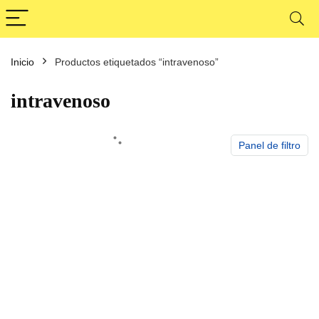
Inicio
Productos etiquetados “intravenoso”
cio
cio
nimo
ximo
intravenoso
Panel de filtro