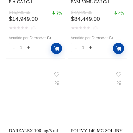
F A CAJ C/1
FAM 50ML CAJ C/1
$
15,990.65
$
87,829.00
7%
4%
El
El
El
El
$
14,949.00
$
84,449.00
precio
precio
precio
precio
★
★
★
★
★
★
★
★
★
★
(0)
(0)
original
actual
original
actual
era:
es:
era:
es:
Vendido por
Farmacias B+
Vendido por
Farmacias B+
$15,990.65.
$14,949.00.
$87,829.00.
$84,449.00.
AGRASTAT
CYRAMZA
12.5MG/50ML
500MG/50ML
F
FAM
A
50ML
CAJ
CAJ
C/1
C/1
cantidad
cantidad
DARZALEX 100 mg/5 ml
POLIVY 140 MG SOL INY