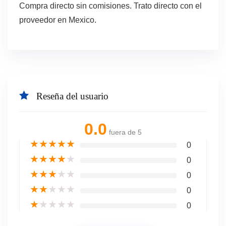
Compra directo sin comisiones. Trato directo con el
proveedor en Mexico.
Reseña del usuario
0.0
fuera de 5
★
★
★
★
★
0
★
★
★
★
★
0
★
★
★
★
★
0
★
★
★
★
★
0
★
★
★
★
★
0