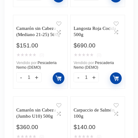
Camarón sin Cabeza
Langosta Roja Cocida
(Mediano 21-25) 500g
500g
$
151.00
$
690.00
★
★
★
★
★
★
★
★
★
★
(0)
(0)
Vendido por
Pescaderia
Vendido por
Pescaderia
Nemo (DEMO)
Nemo (DEMO)
Camarón sin Cabeza
Carpaccio de Salmón
(Jumbo U10) 500g
100g
$
360.00
$
140.00
★
★
★
★
★
★
★
★
★
★
(0)
(0)