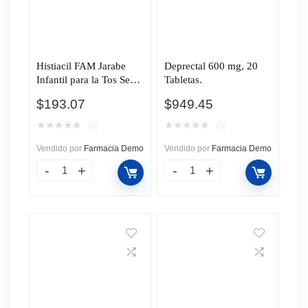
Histiacil FAM Jarabe
Deprectal 600 mg, 20
Infantil para la Tos Seca
Tabletas.
y con Flemas Sabor
$
193.07
$
949.45
Fresa, 140 ml.
★
★
★
★
★
★
★
★
★
★
(0)
(0)
Vendido por
Farmacia Demo
Vendido por
Farmacia Demo