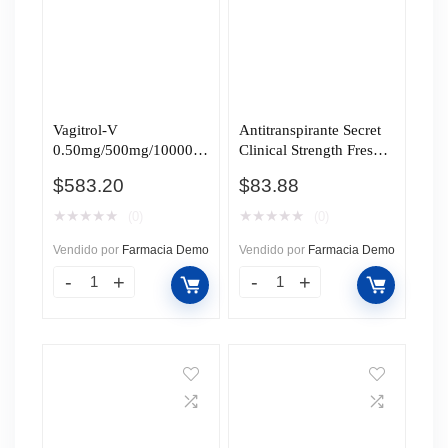
Vagitrol-V
Antitranspirante Secret
0.50mg/500mg/100000u
Clinical Strength Fresh
i, 10 Óvulos.
Response, 45 gr.
$
583.20
$
83.88
★
★
★
★
★
★
★
★
★
★
(0)
(0)
Vendido por
Farmacia Demo
Vendido por
Farmacia Demo