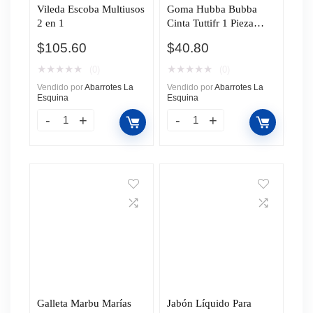
Vileda Escoba Multiusos
Goma Hubba Bubba
2 en 1
Cinta Tuttifr 1 Pieza
56.7g
$
105.60
$
40.80
★
★
★
★
★
★
★
★
★
★
(0)
(0)
Vendido por
Abarrotes La
Vendido por
Abarrotes La
Esquina
Esquina
Galleta Marbu Marías
Jabón Líquido Para