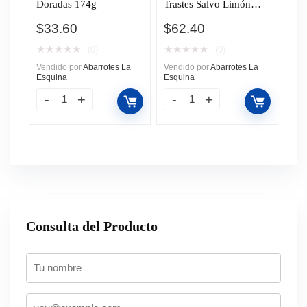
Doradas 174g
Trastes Salvo Limón
Remueve Grasa, Rinde
$
33.60
$
62.40
Hasta 50% Más*, 640ml
★
★
★
★
★
★
★
★
★
★
(0)
(0)
Vendido por
Abarrotes La
Vendido por
Abarrotes La
Esquina
Esquina
Consulta del Producto