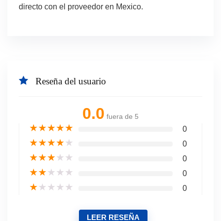
directo con el proveedor en Mexico.
Reseña del usuario
0.0
fuera de 5
★
★
★
★
★
0
★
★
★
★
★
0
★
★
★
★
★
0
★
★
★
★
★
0
★
★
★
★
★
0
LEER RESEÑA