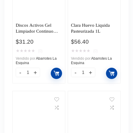
Discos Activos Gel
Clara Huevo Liquida
Limpiador Continuo
Pasteurizada 1L
para Sanitarios Pato
$
31.20
$
56.40
Cítrico Aplicador y 2
Discos de Gel 12ml
★
★
★
★
★
★
★
★
★
★
(0)
(0)
Vendido por
Abarrotes La
Vendido por
Abarrotes La
Esquina
Esquina