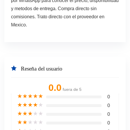
por WhatsApp para conocer el precio, disponibilidad
y metodos de entrega. Compra directo sin
comisiones. Trato directo con el proveedor en
Mexico.
Reseña del usuario
0.0
fuera de 5
★
★
★
★
★
0
★
★
★
★
★
0
★
★
★
★
★
0
★
★
★
★
★
0