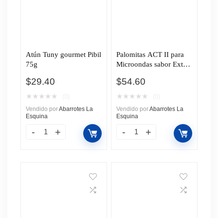
Atún Tuny gourmet Pibil
Palomitas ACT II para
75g
Microondas sabor Extra
Mantequilla 270g
$
29.40
$
54.60
★
★
★
★
★
★
★
★
★
★
(0)
(0)
Vendido por
Abarrotes La
Vendido por
Abarrotes La
Esquina
Esquina