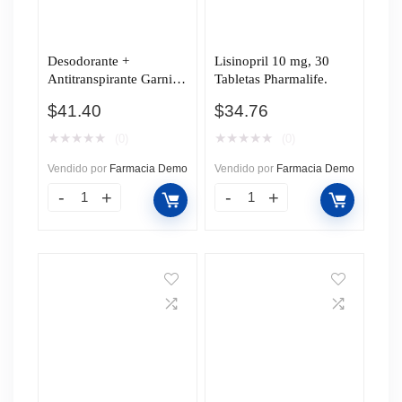
Desodorante +
Lisinopril 10 mg, 30
Antitranspirante Garnier
Tabletas Pharmalife.
Miss Obao Roll-On, 65
$
41.40
$
34.76
gr.
★
★
★
★
★
★
★
★
★
★
(0)
(0)
Vendido por
Farmacia Demo
Vendido por
Farmacia Demo