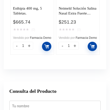
Esthipia 400 mg, 5
Neimeld Solución Salina
Tabletas.
Nasal Extra Fuerte
Hipertónico en Aerosol,
$
665.74
$
251.23
125 ml.
★
★
★
★
★
★
★
★
★
★
(0)
(0)
Vendido por
Farmacia Demo
Vendido por
Farmacia Demo
Consulta del Producto