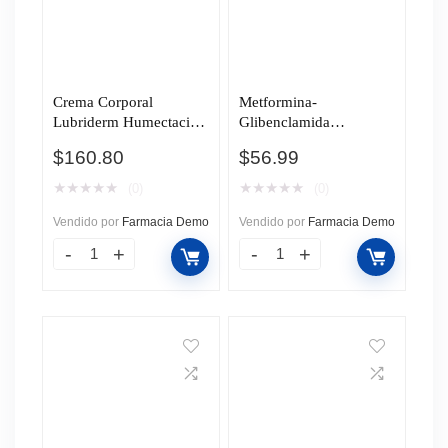
Crema Corporal
Metformina-
Lubriderm Humectación
Glibenclamida
Diaria, 400 ml.
500mg/5mg, 30 Tabletas
$
160.80
$
56.99
Pharmalife.
★
★
★
★
★
★
★
★
★
★
(0)
(0)
Vendido por
Farmacia Demo
Vendido por
Farmacia Demo