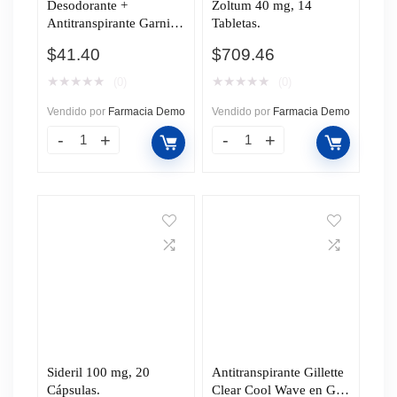
Desodorante +
Zoltum 40 mg, 14
Antitranspirante Garnier
Tabletas.
Obao Game Sparkling
$
41.40
$
709.46
Fresh en Roll-On, 65 gr.
★
★
★
★
★
★
★
★
★
★
(0)
(0)
Vendido por
Farmacia Demo
Vendido por
Farmacia Demo
Sideril 100 mg, 20
Antitranspirante Gillette
Cápsulas.
Clear Cool Wave en Gel,