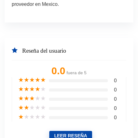
proveedor en Mexico.
Reseña del usuario
0.0
fuera de 5
★
★
★
★
★
0
★
★
★
★
★
0
★
★
★
★
★
0
★
★
★
★
★
0
★
★
★
★
★
0
LEER RESEÑA