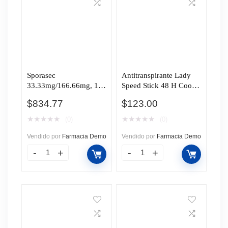
Sporasec
Antitranspirante Lady
33.33mg/166.66mg, 12
Speed Stick 48 H Cool
Cápsulas.
Aqua en Aerosol, 150
$
834.77
$
123.00
ml.
★
★
★
★
★
★
★
★
★
★
(0)
(0)
Vendido por
Farmacia Demo
Vendido por
Farmacia Demo