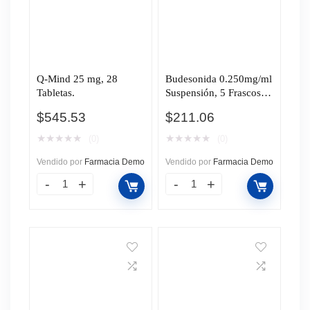
Q-Mind 25 mg, 28
Budesonida 0.250mg/ml
Tabletas.
Suspensión, 5 Frascos
Ámpula de 2 ml
$
545.53
$
211.06
Pharmalife.
★
★
★
★
★
★
★
★
★
★
(0)
(0)
Vendido por
Farmacia Demo
Vendido por
Farmacia Demo