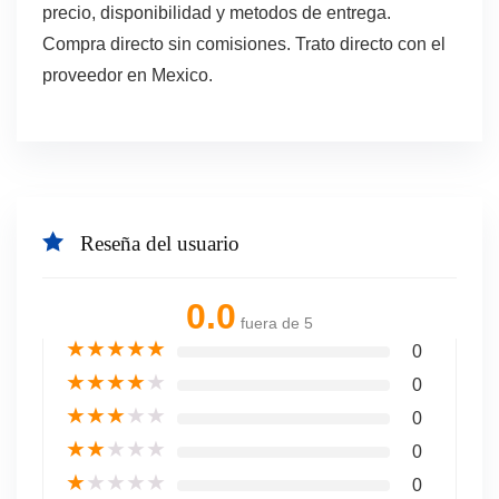
precio, disponibilidad y metodos de entrega.
Compra directo sin comisiones. Trato directo con el
proveedor en Mexico.
Reseña del usuario
0.0
fuera de 5
★
★
★
★
★
0
★
★
★
★
★
0
★
★
★
★
★
0
★
★
★
★
★
0
★
★
★
★
★
0