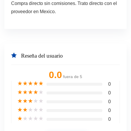
Compra directo sin comisiones. Trato directo con el
proveedor en Mexico.
Reseña del usuario
0.0
fuera de 5
★
★
★
★
★
0
★
★
★
★
★
0
★
★
★
★
★
0
★
★
★
★
★
0
★
★
★
★
★
0