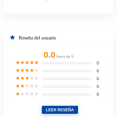
Reseña del usuario
0.0
fuera de 5
★
★
★
★
★
0
★
★
★
★
★
0
★
★
★
★
★
0
★
★
★
★
★
0
★
★
★
★
★
0
LEER RESEÑA