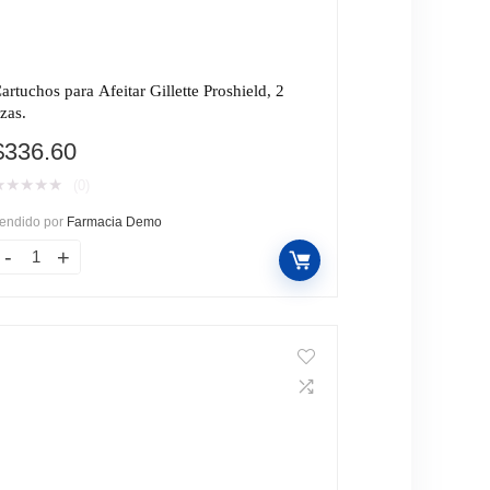
artuchos para Afeitar Gillette Proshield, 2
zas.
$
336.60
★
★
★
★
★
(0)
endido por
Farmacia Demo