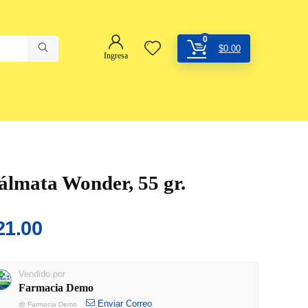
0
$
0.00
Ingresa
álmata Wonder, 55 gr.
21.00
Vendido por
Farmacia Demo
Enviar Correo
@
Farmacia Demo