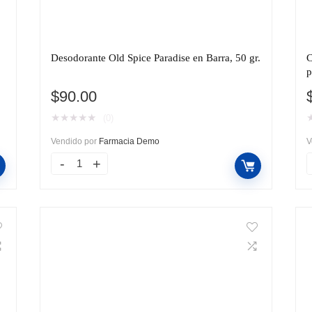
Desodorante Old Spice Paradise en Barra, 50 gr.
C
p
$
90.00
★
★
★
★
★
(0)
Vendido por
Farmacia Demo
V