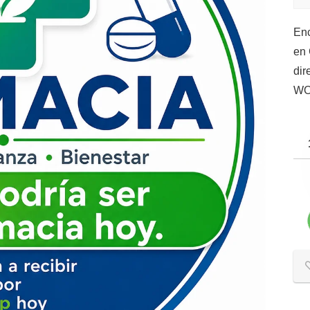
Enc
en 
dir
W