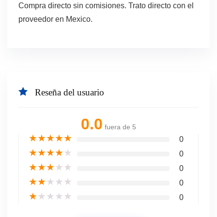
Compra directo sin comisiones. Trato directo con el
proveedor en Mexico.
Reseña del usuario
0.0
fuera de 5
★
★
★
★
★
0
★
★
★
★
★
0
★
★
★
★
★
0
★
★
★
★
★
0
★
★
★
★
★
0