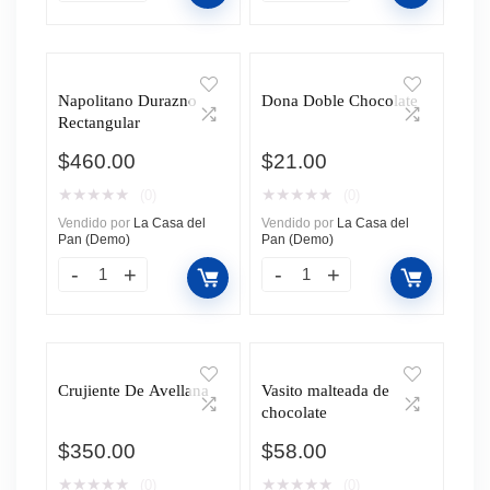
Napolitano Durazno
Dona Doble Chocolate
Rectangular
$
460.00
$
21.00
★
★
★
★
★
★
★
★
★
★
(0)
(0)
Vendido por
La Casa del
Vendido por
La Casa del
Pan (Demo)
Pan (Demo)
Crujiente De Avellana
Vasito malteada de
chocolate
$
350.00
$
58.00
★
★
★
★
★
★
★
★
★
★
(0)
(0)