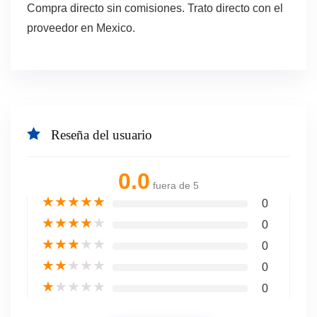
Compra directo sin comisiones. Trato directo con el
proveedor en Mexico.
Reseña del usuario
0.0
fuera de 5
★
★
★
★
★
0
★
★
★
★
★
0
★
★
★
★
★
0
★
★
★
★
★
0
★
★
★
★
★
0