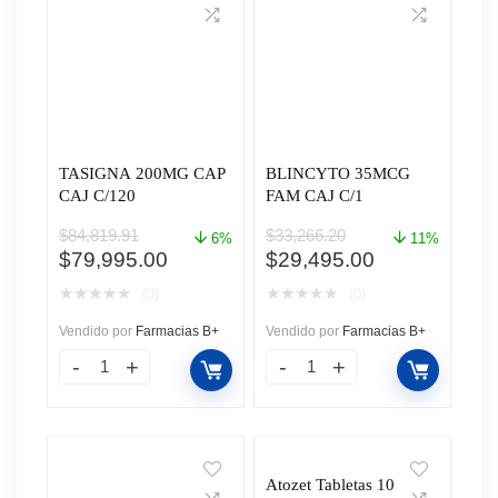
TASIGNA 200MG CAP
BLINCYTO 35MCG
CAJ C/120
FAM CAJ C/1
$
84,819.91
$
33,266.20
6%
11%
El
El
El
El
$
79,995.00
$
29,495.00
precio
precio
precio
precio
★
★
★
★
★
★
★
★
★
★
(0)
(0)
original
actual
original
actual
era:
es:
era:
es:
Vendido por
Farmacias B+
Vendido por
Farmacias B+
$84,819.91.
$79,995.00.
$33,266.20.
$29,495.00.
Atozet Tabletas 10