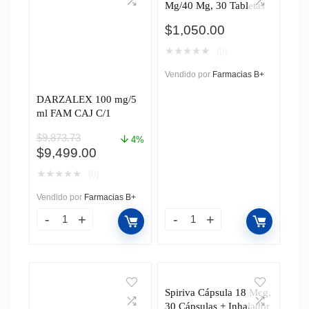
Mg/40 Mg, 30 Tabletas
$
1,050.00
★
★
★
★
★
(0)
Vendido por
Farmacias B+
DARZALEX 100 mg/5
ml FAM CAJ C/1
$
9,873.73
4%
El
El
$
9,499.00
precio
precio
★
★
★
★
★
(0)
original
actual
era:
es:
Vendido por
Farmacias B+
$9,873.73.
$9,499.00.
Spiriva Cápsula 18 Mcg,
30 Cápsulas + Inhalador