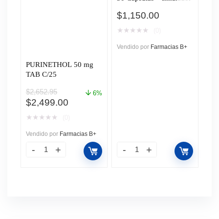
$
1,150.00
★
★
★
★
★
(0)
Vendido por
Farmacias B+
PURINETHOL 50 mg
TAB C/25
$
2,652.95
6%
El
El
$
2,499.00
precio
precio
★
★
★
★
★
(0)
original
actual
era:
es:
Vendido por
Farmacias B+
$2,652.95.
$2,499.00.