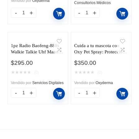
Vendido por
Oxyderma
Consultorios Médicos
1pz Radio Baofeng-888s
Cuida a tu mascota con
Walkie Talkie Uhf Manos
Oxy Pet Spray: Protección
Libres 2 Vias
y Recuperación Eficaz
$
295.00
$
350.00
★
★
★
★
★
★
★
★
★
★
(0)
(0)
Vendido por
Servicios Digitales
Vendido por
Oxyderma