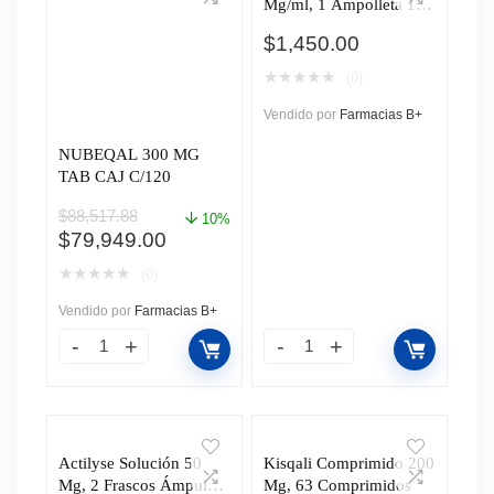
Mg/ml, 1 Ampolleta 1
Ml
$
1,450.00
★
★
★
★
★
(0)
Vendido por
Farmacias B+
NUBEQAL 300 MG
TAB CAJ C/120
$
88,517.88
10%
El
El
$
79,949.00
precio
precio
★
★
★
★
★
(0)
original
actual
era:
es:
Vendido por
Farmacias B+
$88,517.88.
$79,949.00.
Actilyse Solución 50
Kisqali Comprimido 200
Mg, 2 Frascos Ámpula +
Mg, 63 Comprimidos