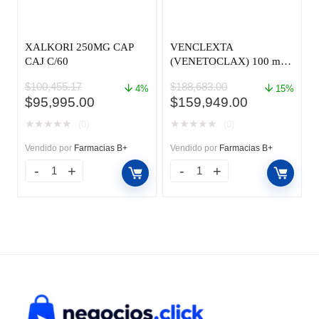
XALKORI 250MG CAP
VENCLEXTA
CAJ C/60
(VENETOCLAX) 100 mg
TAB CAJ C/120
$
100,455.17
$
188,683.00
4%
15%
El
El
El
El
$
95,995.00
$
159,949.00
precio
precio
precio
precio
★
★
★
★
★
★
★
★
★
★
(0)
(0)
original
actual
original
actual
era:
es:
era:
es:
Vendido por
Farmacias B+
Vendido por
Farmacias B+
$100,455.17.
$95,995.00.
$188,683.00.
$159,949.0