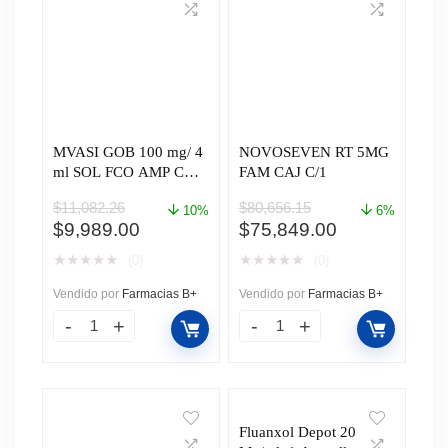
MVASI GOB 100 mg/ 4
NOVOSEVEN RT 5MG
ml SOL FCO AMP CAJ
FAM CAJ C/1
C/1
$
11,082.26
$
80,656.15
10%
6%
El
El
El
El
$
9,989.00
$
75,849.00
precio
precio
precio
precio
★
★
★
★
★
★
★
★
★
★
(0)
(0)
original
actual
original
actual
era:
es:
era:
es:
Vendido por
Farmacias B+
Vendido por
Farmacias B+
$11,082.26.
$9,989.00.
$80,656.15.
$75,849.00.
Fluanxol Depot 20