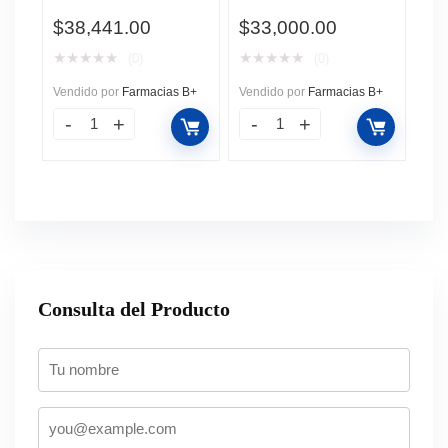
2 Frascos Ámpula
$
38,441.00
$
33,000.00
Disolvente 50 Ml
★
★
★
★
★
★
★
★
★
★
(0)
(0)
Vendido por
Farmacias B+
Vendido por
Farmacias B+
Consulta del Producto