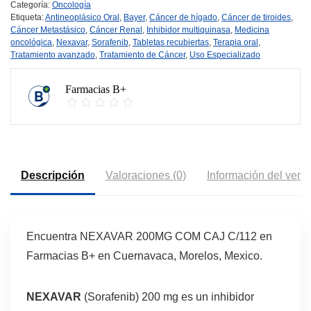
Categoría:
Oncología
Etiqueta:
Antineoplásico Oral
,
Bayer
,
Cáncer de hígado
,
Cáncer de tiroides
,
Cáncer Metastásico
,
Cáncer Renal
,
Inhibidor multiquinasa
,
Medicina
oncológica
,
Nexavar
,
Sorafenib
,
Tabletas recubiertas
,
Terapia oral
,
Tratamiento avanzado
,
Tratamiento de Cáncer
,
Uso Especializado
Farmacias B+
Descripción
Valoraciones (0)
Información del vend
Encuentra NEXAVAR 200MG COM CAJ C/112 en
Farmacias B+ en Cuernavaca, Morelos, Mexico.
NEXAVAR
(Sorafenib) 200 mg es un inhibidor