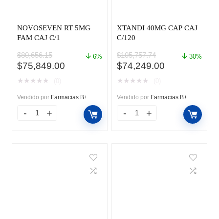
NOVOSEVEN RT 5MG
XTANDI 40MG CAP CAJ
FAM CAJ C/1
C/120
$
80,656.15
$
105,757.74
6%
30%
El
El
El
El
$
75,849.00
$
74,249.00
precio
precio
precio
precio
★
★
★
★
★
★
★
★
★
★
(0)
(0)
original
actual
original
actual
era:
es:
era:
es:
Vendido por
Farmacias B+
Vendido por
Farmacias B+
$80,656.15.
$75,849.00.
$105,757.74.
$74,249.00.