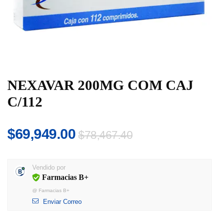
NEXAVAR 200MG COM CAJ
C/112
El
El
$
69,949.00
$
78,467.40
precio
precio
original
actual
Vendido por
era:
es:
Farmacias B+
$78,467.40.
$69,949.00.
@
Farmacias B+
Enviar Correo