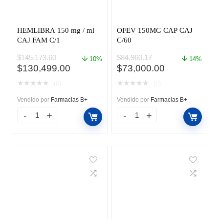
HEMLIBRA 150 mg / ml
OFEV 150MG CAP CAJ
CAJ FAM C/1
C/60
$
145,173.60
$
84,960.17
10%
14%
El
El
El
El
$
130,499.00
$
73,000.00
precio
precio
precio
precio
★
★
★
★
★
★
★
★
★
★
(0)
(0)
original
actual
original
actual
era:
es:
era:
es:
Vendido por
Farmacias B+
Vendido por
Farmacias B+
$145,173.60.
$130,499.00.
$84,960.17.
$73,000.00.