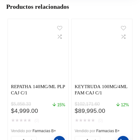
Productos relacionados
REPATHA 140MG/ML PLP
KEYTRUDA 100MG/4ML
CAJ C/1
FAM CAJ C/1
$
5,858.33
$
102,171.60
15%
12%
El
El
El
El
$
4,999.00
$
89,995.00
precio
precio
precio
precio
★
★
★
★
★
★
★
★
★
★
(0)
(0)
original
actual
original
actual
era:
es:
era:
es:
Vendido por
Farmacias B+
Vendido por
Farmacias B+
$5,858.33.
$4,999.00.
$102,171.60.
$89,995.00.