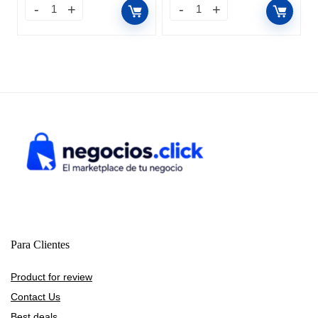
$258,637.50.
$239,499.00.
$53,540.19.
$45,499.00.
Para Clientes
Product for review
Contact Us
Best deals