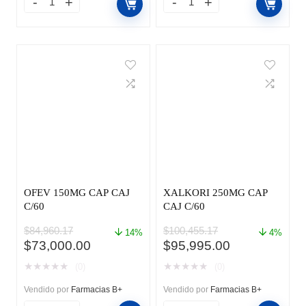
OFEV 150MG CAP CAJ
XALKORI 250MG CAP
C/60
CAJ C/60
$
84,960.17
$
100,455.17
14%
4%
El
El
El
El
$
73,000.00
$
95,995.00
precio
precio
precio
precio
★
★
★
★
★
★
★
★
★
★
(0)
(0)
original
actual
original
actual
era:
es:
era:
es:
Vendido por
Farmacias B+
Vendido por
Farmacias B+
$84,960.17.
$73,000.00.
$100,455.17.
$95,995.00.