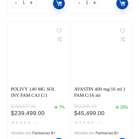
POLIVY 140 MG SOL
AVASTIN 400 mg/16 ml 1
INY FAM CAJ C/1
FAM C/16 ml
$
258,637.50
$
53,540.19
7%
15%
El
El
El
El
$
239,499.00
$
45,499.00
precio
precio
precio
precio
★
★
★
★
★
★
★
★
★
★
(0)
(0)
original
actual
original
actual
era:
es:
era:
es:
Vendido por
Farmacias B+
Vendido por
Farmacias B+