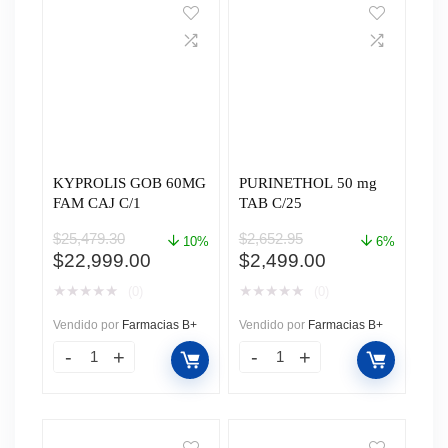
KYPROLIS GOB 60MG
PURINETHOL 50 mg
FAM CAJ C/1
TAB C/25
$
25,479.30
$
2,652.95
10%
6%
El
El
El
El
$
22,999.00
$
2,499.00
precio
precio
precio
precio
★
★
★
★
★
★
★
★
★
★
(0)
(0)
original
actual
original
actual
era:
es:
era:
es:
Vendido por
Farmacias B+
Vendido por
Farmacias B+
$25,479.30.
$22,999.00.
$2,652.95.
$2,499.00.