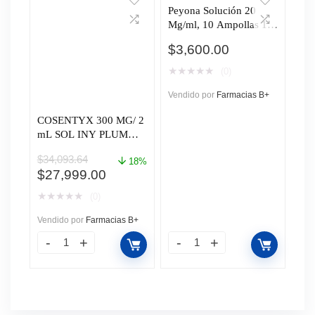
Peyona Solución 20
Mg/ml, 10 Ampollas 1
Ml
$
3,600.00
★
★
★
★
★
(0)
Vendido por
Farmacias B+
COSENTYX 300 MG/ 2
mL SOL INY PLUM
PREC CAJ C/1
$
34,093.64
18%
El
El
$
27,999.00
precio
precio
★
★
★
★
★
(0)
original
actual
era:
es:
Vendido por
Farmacias B+
$34,093.64.
$27,999.00.