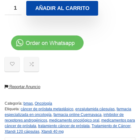
AÑADIR AL CARRITO
Reportar Anuncio
Categoría:
bmas
,
Oncología
Etiqueta:
cáncer de próstata metastásico
,
enzalutamida cápsulas
,
farmacia
especializada en oncología
,
farmacia online Cuernavaca
,
inhibidor de
receptores androgénicos
,
medicamento oncológico oral
,
medicamentos para
cáncer de próstata
,
tratamiento cáncer de próstata
,
Tratamiento de Cáncer
,
Xtandi 120 cápsulas
,
Xtandi 40 mg