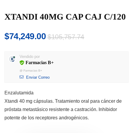
XTANDI 40MG CAP CAJ C/120
El
El
$
74,249.00
$
105,757.74
precio
precio
original
actual
Vendido por
era:
es:
Farmacias B+
$105,757.74.
$74,249.00.
@
Farmacias B+
Enviar Correo
Enzalutamida
Xtandi 40 mg cápsulas. Tratamiento oral para cáncer de
próstata metastásico resistente a castración. Inhibidor
potente de los receptores androgénicos.