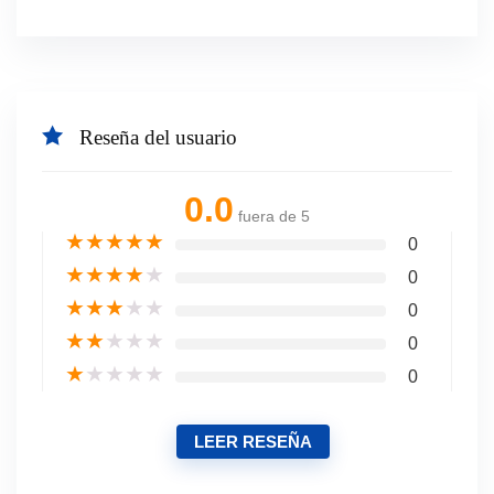
Reseña del usuario
0.0
fuera de 5
★
★
★
★
★
0
★
★
★
★
★
0
★
★
★
★
★
0
★
★
★
★
★
0
★
★
★
★
★
0
LEER RESEÑA