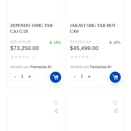
ZEPENDO 10MG TAB
JAKAVI 5MG TAB BOT
CAJ C/28
C/60
$
85,638.96
$
50,501.53
14%
10%
El
El
El
El
$
73,250.00
$
45,499.00
precio
precio
precio
precio
★
★
★
★
★
★
★
★
★
★
(0)
(0)
original
actual
original
actual
era:
es:
era:
es:
Vendido por
Farmacias B+
Vendido por
Farmacias B+
$85,638.96.
$73,250.00.
$50,501.53.
$45,499.00.