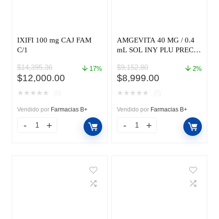
IXIFI 100 mg CAJ FAM
AMGEVITA 40 MG / 0.4
C/1
mL SOL INY PLU PREC
CAJ C/1
$
14,395.36
$
9,152.80
17%
2%
El
El
El
El
$
12,000.00
$
8,999.00
precio
precio
precio
precio
★
★
★
★
★
★
★
★
★
★
(0)
(0)
original
actual
original
actual
era:
es:
era:
es:
Vendido por
Farmacias B+
Vendido por
Farmacias B+
$14,395.36.
$12,000.00.
$9,152.80.
$8,999.00.