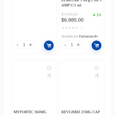
AMP C/1 ml
$
7,069.59
1%
El
El
$
6,985.00
precio
precio
★
★
★
★
★
(0)
original
actual
era:
es:
Vendido por
Farmacias B+
$7,069.59.
$6,985.00.
MYFORTIC 360MG
REVLIMID 25MG CAP