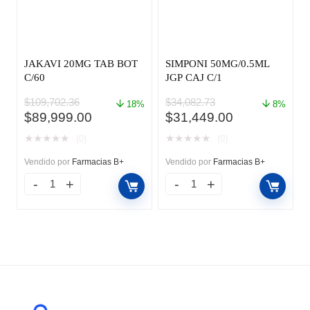
JAKAVI 20MG TAB BOT
SIMPONI 50MG/0.5ML
C/60
JGP CAJ C/1
$
109,702.36
$
34,082.73
18%
8%
El
El
El
El
$
89,999.00
$
31,449.00
precio
precio
precio
precio
★
★
★
★
★
★
★
★
★
★
(0)
(0)
original
actual
original
actual
era:
es:
era:
es:
Vendido por
Farmacias B+
Vendido por
Farmacias B+
$109,702.36.
$89,999.00.
$34,082.73.
$31,449.00.