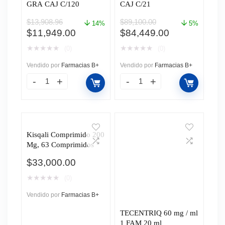
GRA CAJ C/120
CAJ C/21
$
13,908.96
$
89,100.00
14%
5%
El
El
El
El
$
11,949.00
$
84,449.00
precio
precio
precio
precio
★
★
★
★
★
★
★
★
★
★
(0)
(0)
original
actual
original
actual
era:
es:
era:
es:
Vendido por
Farmacias B+
Vendido por
Farmacias B+
$13,908.96.
$11,949.00.
$89,100.00.
$84,449.00.
Kisqali Comprimido 200
Mg, 63 Comprimidos
$
33,000.00
★
★
★
★
★
(0)
Vendido por
Farmacias B+
TECENTRIQ 60 mg / ml
1 FAM 20 ml