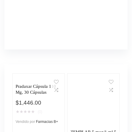
Pradaxar Cápsula 110
Mg, 30 Cápsulas
$
1,446.00
★
★
★
★
★
(0)
Vendido por
Farmacias B+
ZEMPLAR 5 mcg/1 ml 5