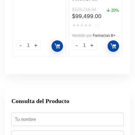
$
123,716.34
20%
El
El
$
99,499.00
precio
precio
★
★
★
★
★
(0)
original
actual
era:
es:
Vendido por
Farmacias B+
$123,716.34.
$99,499.00.
Consulta del Producto