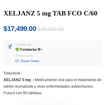
XELJANZ 5 mg TAB FCO C/60
El
El
$
17,499.00
$
18,600.00
precio
precio
original
actual
Vendido por
era:
es:
Farmacias B+
$18,600.00.
$17,499.00.
@
Farmacias B+
Enviar Correo
Tofacitinib
XELJANZ 5 mg
– Medicamento oral para el tratamiento de
artritis reumatoide y otras enfermedades autoinmunes.
Frasco con 60 tabletas.