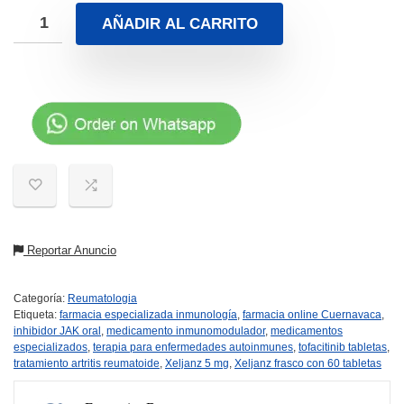
AÑADIR AL CARRITO
Reportar Anuncio
Categoría:
Reumatologia
Etiqueta:
farmacia especializada inmunología
,
farmacia online Cuernavaca
,
inhibidor JAK oral
,
medicamento inmunomodulador
,
medicamentos
especializados
,
terapia para enfermedades autoinmunes
,
tofacitinib tabletas
,
tratamiento artritis reumatoide
,
Xeljanz 5 mg
,
Xeljanz frasco con 60 tabletas