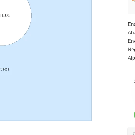
Enc
Aba
Env
Ne
Alp