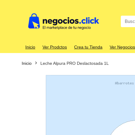
Search
for:
Inicio
Ver Prodctos
Crea tu Tienda
Ver Negocios
Inicio
Leche Alpura PRO Deslactosada 1L