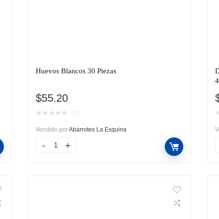
Huevos Blancos 30 Piezas
D
4
$
55.20
★
★
★
★
★
(0)
Vendido por
Abarrotes La Esquina
V