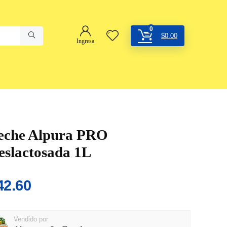
0
$
0.00
Ingresa
eche Alpura PRO
eslactosada 1L
42.60
Vendido por