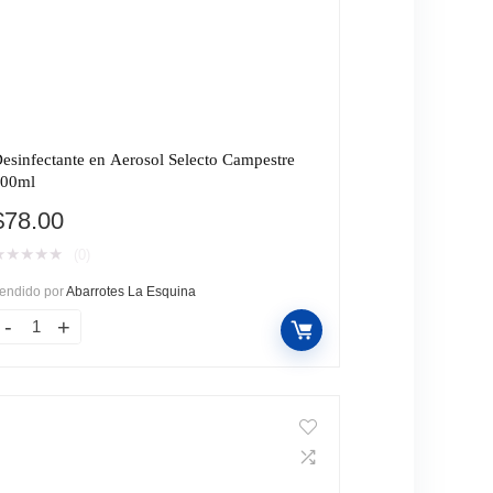
esinfectante en Aerosol Selecto Campestre
00ml
$
78.00
★
★
★
★
★
(0)
endido por
Abarrotes La Esquina