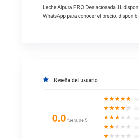
Leche Alpura PRO Deslactosada 1L disponib
WhatsApp para conocer el precio, disponibi
Reseña del usuario
★
★
★
★
★
★
★
★
★
★
0.0
★
★
★
★
★
fuera de 5
★
★
★
★
★
★
★
★
★
★