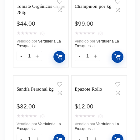
Tomate Orgánicos Grape
Champiñón por kg
284g
$
44.00
$
99.00
★
★
★
★
★
★
★
★
★
★
(0)
(0)
Vendido por
Verduleria La
Vendido por
Verduleria La
Fresquesita
Fresquesita
Sandía Personal kg
Epazote Rollo
$
32.00
$
12.00
★
★
★
★
★
★
★
★
★
★
(0)
(0)
Vendido por
Verduleria La
Vendido por
Verduleria La
Fresquesita
Fresquesita