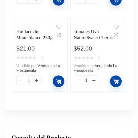
Huitlacoche
Tomates Uva
Monteblanco 250g
NatureSweet Cherubs
283g
$
21.00
$
52.00
★
★
★
★
★
★
★
★
★
★
(0)
(0)
Vendido por
Verduleria La
Vendido por
Verduleria La
Fresquesita
Fresquesita
Consulta del Producto