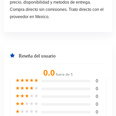
precio, disponibilidad y metodos de entrega.
Compra directo sin comisiones. Trato directo con el
proveedor en Mexico.
Reseña del usuario
0.0
fuera de 5
★
★
★
★
★
0
★
★
★
★
★
0
★
★
★
★
★
0
★
★
★
★
★
0
★
★
★
★
★
0