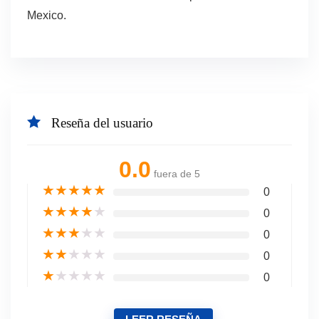
Mexico.
Reseña del usuario
0.0
fuera de 5
★
★
★
★
★
0
★
★
★
★
★
0
★
★
★
★
★
0
★
★
★
★
★
0
★
★
★
★
★
0