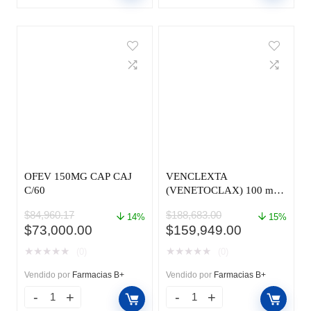
OFEV 150MG CAP CAJ
VENCLEXTA
C/60
(VENETOCLAX) 100 mg
TAB CAJ C/120
$
84,960.17
$
188,683.00
14%
15%
El
El
El
El
$
73,000.00
$
159,949.00
precio
precio
precio
precio
★
★
★
★
★
★
★
★
★
★
(0)
(0)
original
actual
original
actual
era:
es:
era:
es:
Vendido por
Farmacias B+
Vendido por
Farmacias B+
$84,960.17.
$73,000.00.
$188,683.00.
$159,949.0