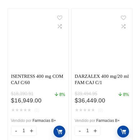
ISENTRESS 400 mg COM
DARZALEX 400 mg/20 ml
CAJ C/60
FAM CAJ C/1
$
18,390.91
$
39,494.95
8%
8%
El
El
El
El
$
16,949.00
$
36,449.00
precio
precio
precio
precio
★
★
★
★
★
★
★
★
★
★
(0)
(0)
original
actual
original
actual
era:
es:
era:
es:
Vendido por
Farmacias B+
Vendido por
Farmacias B+
$18,390.91.
$16,949.00.
$39,494.95.
$36,449.00.