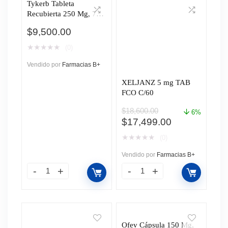
Tykerb Tableta
Recubierta 250 Mg, 70
Tabletas
$
9,500.00
★
★
★
★
★
(0)
Vendido por
Farmacias B+
XELJANZ 5 mg TAB
FCO C/60
$
18,600.00
6%
El
El
$
17,499.00
precio
precio
★
★
★
★
★
(0)
original
actual
era:
es:
Vendido por
Farmacias B+
$18,600.00.
$17,499.00.
Ofev Cápsula 150 Mg,