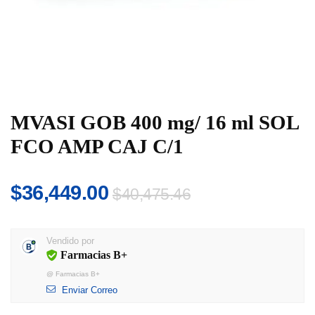
MVASI GOB 400 mg/ 16 ml SOL
FCO AMP CAJ C/1
El
El
$
36,449.00
$
40,475.46
precio
precio
original
actual
Vendido por
era:
es:
Farmacias B+
$40,475.46.
$36,449.00.
@
Farmacias B+
Enviar Correo