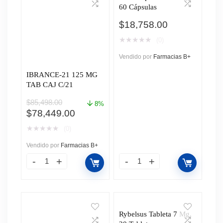
60 Cápsulas
$
18,758.00
★
★
★
★
★
(0)
Vendido por
Farmacias B+
IBRANCE-21 125 MG
TAB CAJ C/21
$
85,498.00
8%
El
El
$
78,449.00
precio
precio
★
★
★
★
★
(0)
original
actual
era:
es:
Vendido por
Farmacias B+
$85,498.00.
$78,449.00.
Rybelsus Tableta 7 Mg,