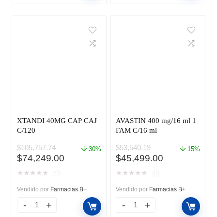
XTANDI 40MG CAP CAJ
AVASTIN 400 mg/16 ml 1
C/120
FAM C/16 ml
$
105,757.74
$
53,540.19
30%
15%
El
El
El
El
$
74,249.00
$
45,499.00
precio
precio
precio
precio
★
★
★
★
★
★
★
★
★
★
(0)
(0)
original
actual
original
actual
era:
es:
era:
es:
Vendido por
Farmacias B+
Vendido por
Farmacias B+
$105,757.74.
$74,249.00.
$53,540.19.
$45,499.00.