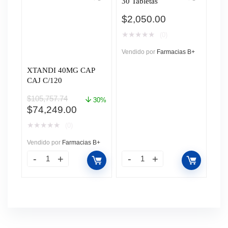
30 Tabletas
$
2,050.00
★
★
★
★
★
(0)
Vendido por
Farmacias B+
XTANDI 40MG CAP
CAJ C/120
$
105,757.74
30%
El
El
$
74,249.00
precio
precio
★
★
★
★
★
(0)
original
actual
era:
es:
Vendido por
Farmacias B+
$105,757.74.
$74,249.00.