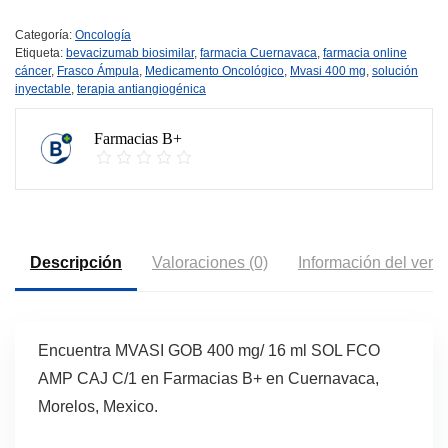
Categoría:
Oncología
Etiqueta:
bevacizumab biosimilar
,
farmacia Cuernavaca
,
farmacia online
cáncer
,
Frasco Ámpula
,
Medicamento Oncológico
,
Mvasi 400 mg
,
solución
inyectable
,
terapia antiangiogénica
Farmacias B+
Descripción
Valoraciones (0)
Información del vend
Encuentra MVASI GOB 400 mg/ 16 ml SOL FCO
AMP CAJ C/1 en Farmacias B+ en Cuernavaca,
Morelos, Mexico.