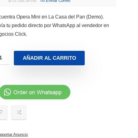
Enviar Correo
@
La Casa Del Pan
uentra Opera Mini en La Casa del Pan (Demo).
ía tu pedido directo por WhatsApp al vendedor en
ocios Click.
AÑADIR AL CARRITO
portar Anuncio