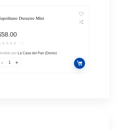
apolitano Durazno Mini
$
58.00
★
★
★
★
★
(0)
endido por
La Casa del Pan (Demo)