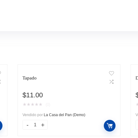
Tapado
D
$
11.00
★
★
★
★
★
(0)
Vendido por
La Casa del Pan (Demo)
V