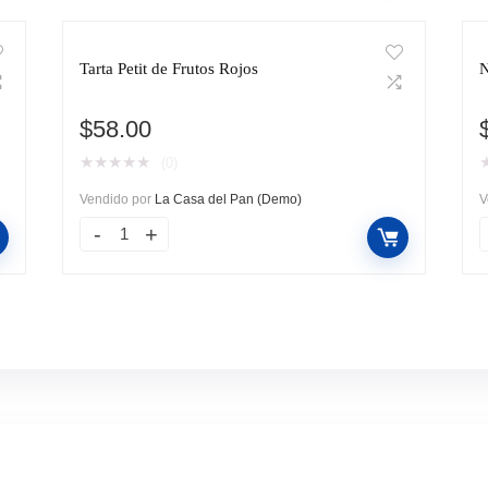
Tarta Petit de Frutos Rojos
N
$
58.00
★
★
★
★
★
(0)
Vendido por
La Casa del Pan (Demo)
V