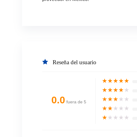
Reseña del usuario
★
★
★
★
★
★
★
★
★
★
0.0
★
★
★
★
★
fuera de 5
★
★
★
★
★
★
★
★
★
★