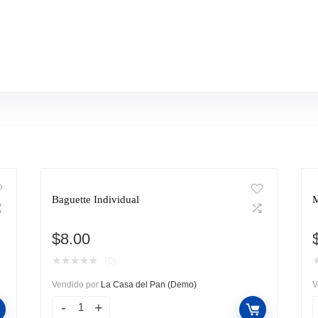
Baguette Individual
M
$
8.00
★
★
★
★
★
(0)
Vendido por
La Casa del Pan (Demo)
V