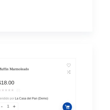
uffin Marmoleado
$
18.00
★
★
★
★
★
(0)
endido por
La Casa del Pan (Demo)