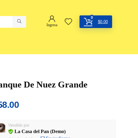
0
$
0.00
Ingresa
anque De Nuez Grande
58.00
Vendido por
La Casa del Pan (Demo)