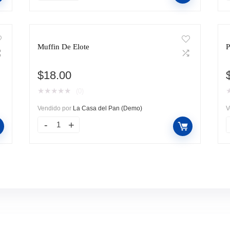
Muffin De Elote
P
$
18.00
★
★
★
★
★
(0)
Vendido por
La Casa del Pan (Demo)
V