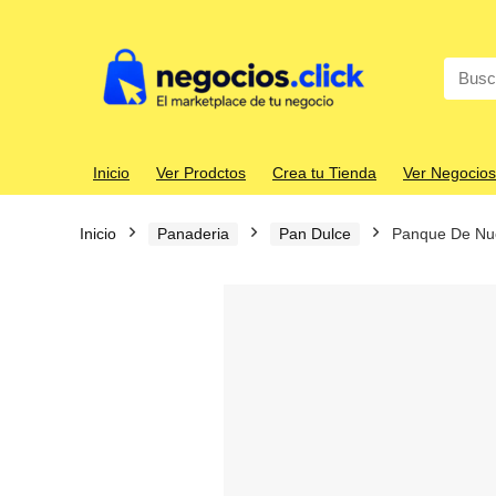
Search
for:
Inicio
Ver Prodctos
Crea tu Tienda
Ver Negocios
Inicio
Panaderia
Pan Dulce
Panque De Nu