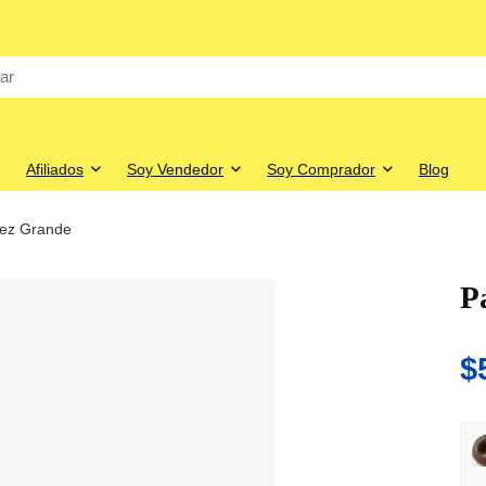
Afiliados
Soy Vendedor
Soy Comprador
Blog
ez Grande
P
$