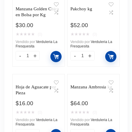
Manzana Golden Chica
Pakchoy kg
en Bolsa por Kg
$
30.00
$
52.00
★
★
★
★
★
★
★
★
★
★
(0)
(0)
Vendido por
Verduleria La
Vendido por
Verduleria La
Fresquesita
Fresquesita
Hoja de Aguacate por
Manzana Ambrosia kg
Pieza
$
16.00
$
64.00
★
★
★
★
★
★
★
★
★
★
(0)
(0)
Vendido por
Verduleria La
Vendido por
Verduleria La
Fresquesita
Fresquesita