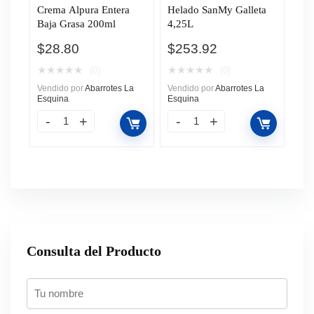
Crema Alpura Entera
Helado SanMy Galleta
Baja Grasa 200ml
4,25L
$
28.80
$
253.92
★
★
★
★
★
★
★
★
★
★
(0)
(0)
Vendido por
Abarrotes La
Vendido por
Abarrotes La
Esquina
Esquina
Consulta del Producto