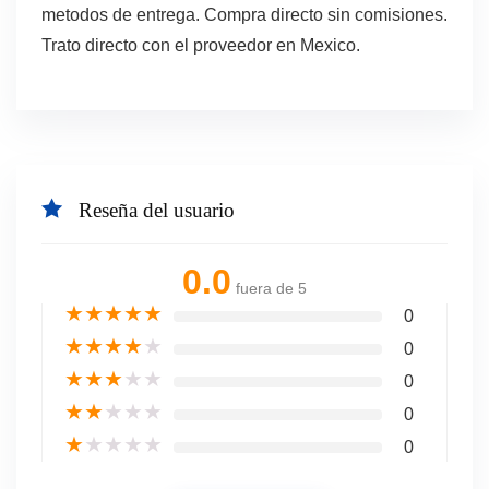
metodos de entrega. Compra directo sin comisiones.
Trato directo con el proveedor en Mexico.
Reseña del usuario
0.0
fuera de 5
★
★
★
★
★
0
★
★
★
★
★
0
★
★
★
★
★
0
★
★
★
★
★
0
★
★
★
★
★
0