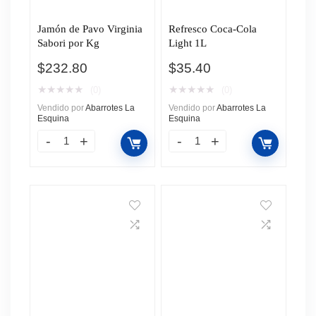
Jamón de Pavo Virginia
Refresco Coca-Cola
Sabori por Kg
Light 1L
$
232.80
$
35.40
★
★
★
★
★
★
★
★
★
★
(0)
(0)
Vendido por
Abarrotes La
Vendido por
Abarrotes La
Esquina
Esquina