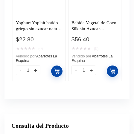
Yoghurt Yoplait batido
Bebida Vegetal de Coco
griego sin azúcar natural
Silk sin Azúcar
145g
Endulzado Monkfruit
$
22.80
$
56.40
946ml
★
★
★
★
★
★
★
★
★
★
(0)
(0)
Vendido por
Abarrotes La
Vendido por
Abarrotes La
Esquina
Esquina
Consulta del Producto