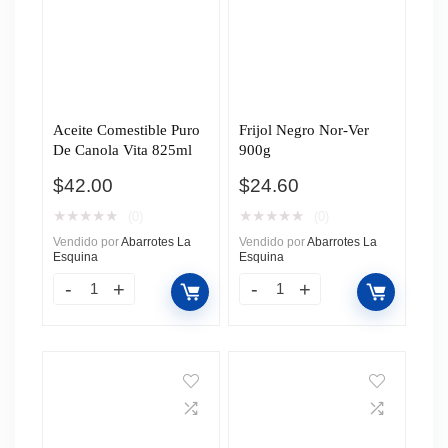
Aceite Comestible Puro
Frijol Negro Nor-Ver
De Canola Vita 825ml
900g
$
42.00
$
24.60
★
★
★
★
★
★
★
★
★
★
(0)
(0)
Vendido por
Abarrotes La
Vendido por
Abarrotes La
Esquina
Esquina