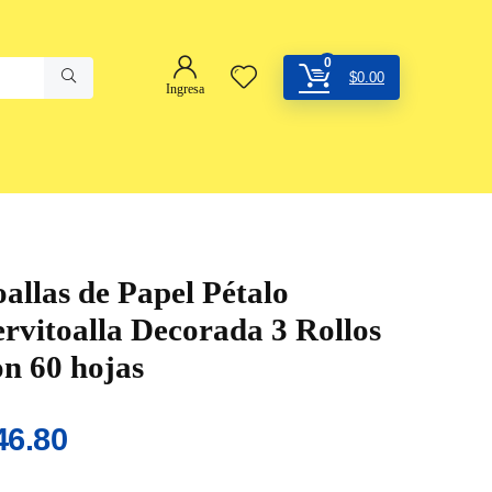
0
$
0.00
Ingresa
oallas de Papel Pétalo
ervitoalla Decorada 3 Rollos
on 60 hojas
46.80