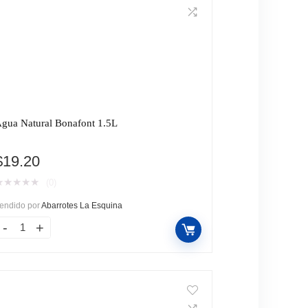
gua Natural Bonafont 1.5L
$
19.20
★
★
★
★
★
(0)
endido por
Abarrotes La Esquina