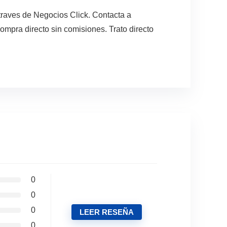
traves de Negocios Click. Contacta a
mpra directo sin comisiones. Trato directo
0
0
0
LEER RESEÑA
0