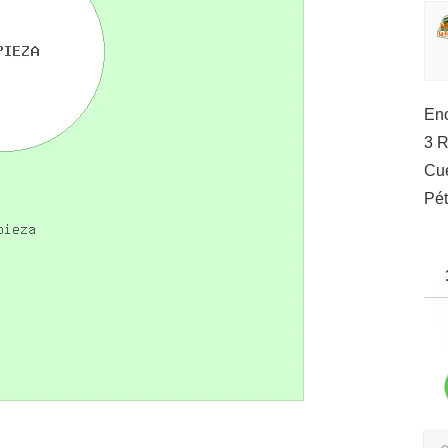
Enc
3 R
Cue
Pét