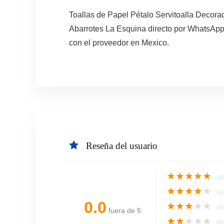
Toallas de Papel Pétalo Servitoalla Decora
Abarrotes La Esquina directo por WhatsApp 
con el proveedor en Mexico.
Reseña del usuario
★
★
★
★
★
★
★
★
★
★
0.0
★
★
★
★
★
fuera de 5
★
★
★
★
★