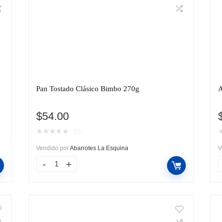
Pan Tostado Clásico Bimbo 270g
A
$
54.00
★
★
★
★
★
(0)
Vendido por
Abarrotes La Esquina
V