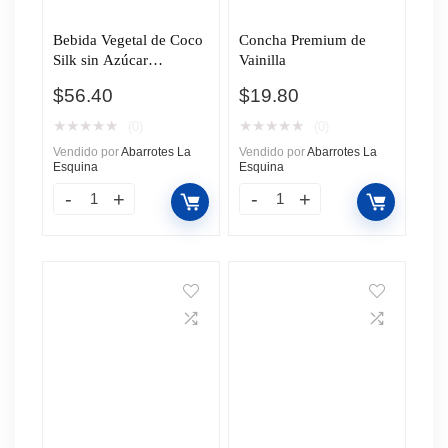
Bebida Vegetal de Coco
Concha Premium de
Silk sin Azúcar
Vainilla
Endulzado Monkfruit
$
56.40
$
19.80
946ml
★
★
★
★
★
★
★
★
★
★
(0)
(0)
Vendido por
Abarrotes La
Vendido por
Abarrotes La
Esquina
Esquina