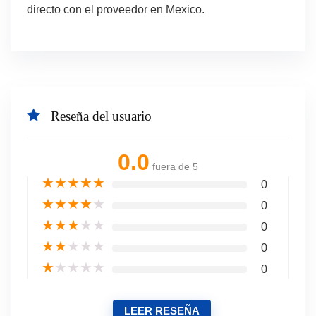
directo con el proveedor en Mexico.
Reseña del usuario
0.0
fuera de 5
★
★
★
★
★
0
★
★
★
★
★
0
★
★
★
★
★
0
★
★
★
★
★
0
★
★
★
★
★
0
LEER RESEÑA