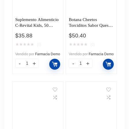
Suplemento Alimenticio
Botana Cheetos
C-Revital Kids, 50
Torciditos Sabor Queso
Tabletas Masticables.
y Chile, 145 g.
$
35.88
$
50.40
★
★
★
★
★
★
★
★
★
★
(0)
(0)
Vendido por
Farmacia Demo
Vendido por
Farmacia Demo