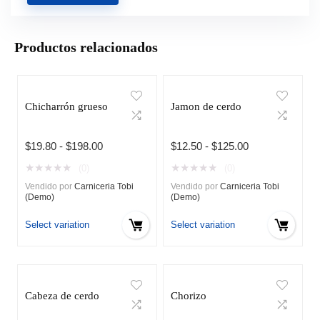
Productos relacionados
Chicharrón grueso
Jamon de cerdo
Rango
Rango
$
19.80
-
$
198.00
$
12.50
-
$
125.00
de
de
★
★
★
★
★
★
★
★
★
★
(0)
(0)
precios:
precios:
Vendido por
Carniceria Tobi
Vendido por
Carniceria Tobi
desde
desde
(Demo)
(Demo)
$19.80
$12.50
hasta
hasta
Select variation
Select variation
$198.00
$125.00
Cabeza de cerdo
Chorizo