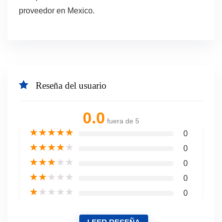
proveedor en Mexico.
Reseña del usuario
0.0
fuera de 5
★
★
★
★
★
0
★
★
★
★
★
0
★
★
★
★
★
0
★
★
★
★
★
0
★
★
★
★
★
0