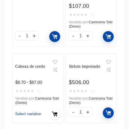
$
107.00
★
★
★
★
★
(0)
Vendido por
Carniceria Tobi
(Demo)
Cabeza de cerdo
Sirloin importado
$
506.00
Rango
$
8.70
-
$
87.00
de
★
★
★
★
★
★
★
★
★
★
(0)
(0)
precios:
Vendido por
Carniceria Tobi
Vendido por
Carniceria Tobi
desde
(Demo)
(Demo)
$8.70
hasta
Select variation
$87.00