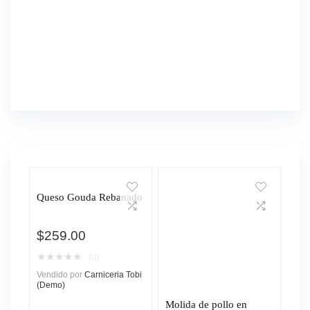
Queso Gouda Rebanado
$
259.00
★
★
★
★
★
(0)
Vendido por
Carniceria Tobi
(Demo)
Molida de pollo en