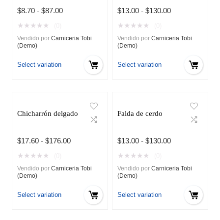
Rango
Rango
$
8.70
-
$
87.00
$
13.00
-
$
130.00
de
de
★
★
★
★
★
★
★
★
★
★
(0)
(0)
precios:
precios:
Vendido por
Carniceria Tobi
Vendido por
Carniceria Tobi
desde
desde
(Demo)
(Demo)
$8.70
$13.00
hasta
hasta
Select variation
Select variation
$87.00
$130.00
Chicharrón delgado
Falda de cerdo
Rango
Rango
$
17.60
-
$
176.00
$
13.00
-
$
130.00
de
de
★
★
★
★
★
★
★
★
★
★
(0)
(0)
precios:
precios:
Vendido por
Carniceria Tobi
Vendido por
Carniceria Tobi
desde
desde
(Demo)
(Demo)
$17.60
$13.00
hasta
hasta
Select variation
Select variation
$176.00
$130.00