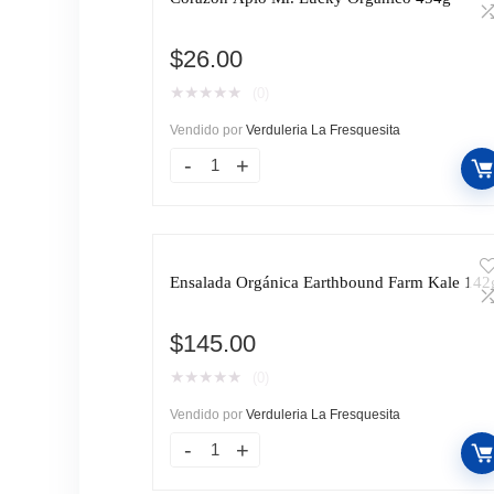
$
26.00
★
★
★
★
★
(0)
Vendido por
Verduleria La Fresquesita
Ensalada Orgánica Earthbound Farm Kale 142
$
145.00
★
★
★
★
★
(0)
Vendido por
Verduleria La Fresquesita