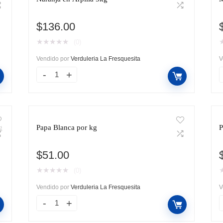
$
136.00
★
★
★
★
★
(0)
Vendido por
Verduleria La Fresquesita
V
g
Papa Blanca por kg
P
$
51.00
★
★
★
★
★
(0)
Vendido por
Verduleria La Fresquesita
V