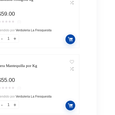
$
59.00
★
★
★
★
★
(0)
endido por
Verduleria La Fresquesita
era Mantequilla por Kg
$
55.00
★
★
★
★
★
(0)
endido por
Verduleria La Fresquesita