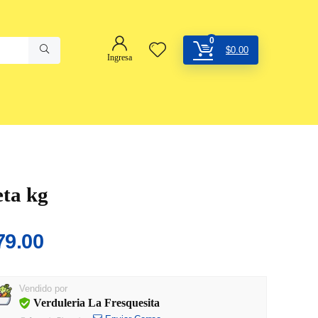
0
$
0.00
Ingresa
eta kg
79.00
Vendido por
Verduleria La Fresquesita