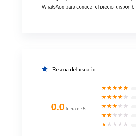
WhatsApp para conocer el precio, disponibi
Reseña del usuario
★
★
★
★
★
★
★
★
★
★
0.0
★
★
★
★
★
fuera de 5
★
★
★
★
★
★
★
★
★
★