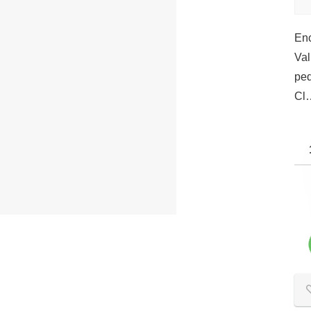
Enc
Val
ped
Cl