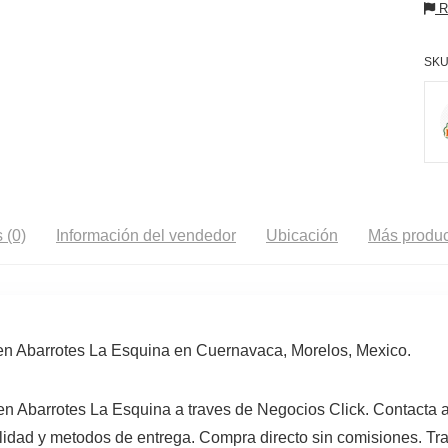
Re
SKU
 (0)
Información del vendedor
Ubicación
Más produc
en Abarrotes La Esquina en Cuernavaca, Morelos, Mexico.
en Abarrotes La Esquina a traves de Negocios Click. Contacta a
lidad y metodos de entrega. Compra directo sin comisiones. Tra