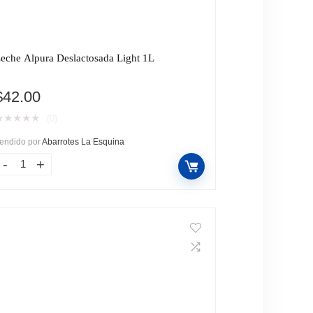
eche Alpura Deslactosada Light 1L
$
42.00
★
★
★
★
★
(0)
endido por
Abarrotes La Esquina