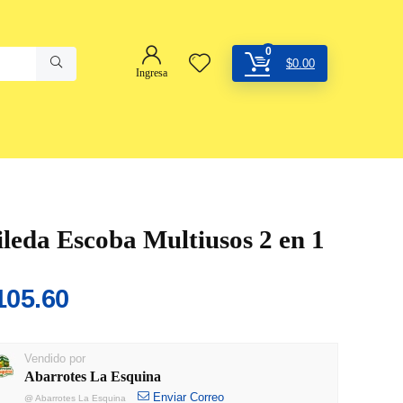
0
$
0.00
Ingresa
ileda Escoba Multiusos 2 en 1
105.60
Vendido por
Abarrotes La Esquina
Enviar Correo
@
Abarrotes La Esquina