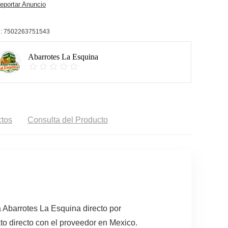
portar Anuncio
:
7502263751543
Abarrotes La Esquina
tos
Consulta del Producto
 Abarrotes La Esquina directo por
to directo con el proveedor en Mexico.