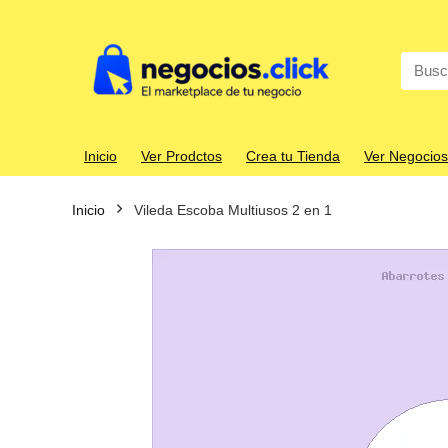
Search
for:
Inicio
Ver Prodctos
Crea tu Tienda
Ver Negocios
Inicio
Vileda Escoba Multiusos 2 en 1