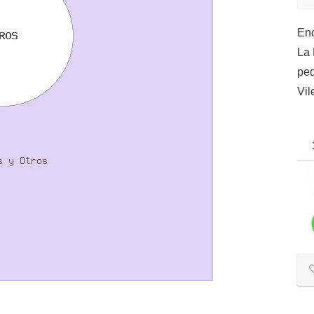
Enc
La 
ped
Vil