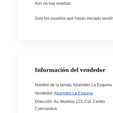
Aún no hay reseñas.
Solo los usuarios que hayan iniciado sesi
Información del vendedor
Nombre de la tienda:
Abarrotes La Esquina
Vendedor:
Abarrotes La Esquina
Dirección:
Av. Morelos 123, Col. Centro
Cuernavaca