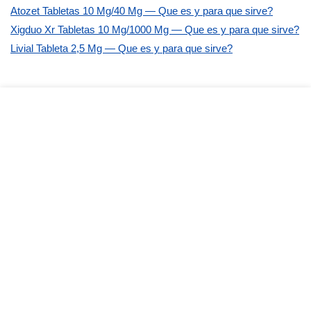
Atozet Tabletas 10 Mg/40 Mg — Que es y para que sirve?
Xigduo Xr Tabletas 10 Mg/1000 Mg — Que es y para que sirve?
Livial Tableta 2,5 Mg — Que es y para que sirve?
Cometnarios Recientes
No hay comentarios que mostrar.
Anunciate Aqui
$800MXN/MES WHATSAPP
Categoría de negocio
Categoría de negocio