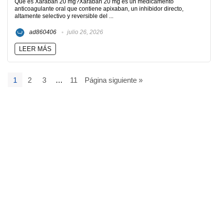
Que es Xaraban 20 mg?Xaraban 20 mg es un medicamento
anticoagulante oral que contiene apixaban, un inhibidor directo,
altamente selectivo y reversible del ...
ad860406
julio 26, 2026
LEER MÁS
1
2
3
…
11
Página siguiente »