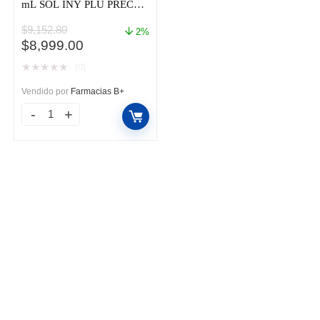
mL SOL INY PLU PREC
CAJ C/1
$
9,152.80
2%
El
El
$
8,999.00
precio
precio
★
★
★
★
★
(0)
original
actual
era:
es:
Vendido por
Farmacias B+
$9,152.80.
$8,999.00.
AMGEVITA
40
MG
/
0.4
mL
SOL
INY
PLU
PREC
CAJ