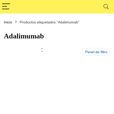
Inicio
Productos etiquetados “Adalimumab”
cio
cio
nimo
ximo
Adalimumab
Panel de filtro