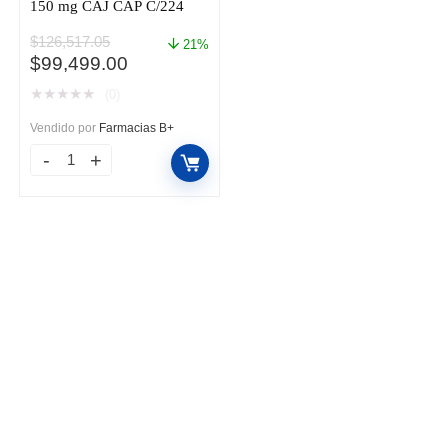
150 mg CAJ CAP C/224
$
126,517.05
21%
El
El
$
99,499.00
precio
precio
★
★
★
★
★
(0)
original
actual
era:
es:
Vendido por
Farmacias B+
$126,517.05.
$99,499.00.
ALECENSA
C/4
CAJ
56
150
mg
CAJ
CAP
C/224
cantidad