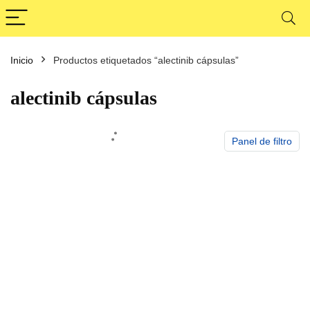
Inicio
Productos etiquetados “alectinib cápsulas”
cio
cio
nimo
ximo
alectinib cápsulas
Panel de filtro