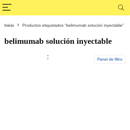
Inicio
Productos etiquetados “belimumab solución inyectable”
cio
cio
nimo
ximo
belimumab solución inyectable
Panel de filtro